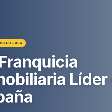
ODELO 2026
 Franquicia
obiliaria Líder
paña