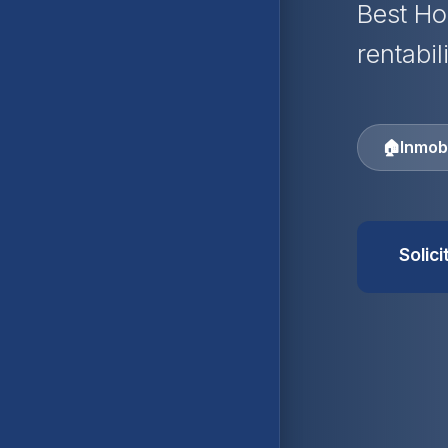
Best Ho
rentabil
🏠
Inmobi
Solic