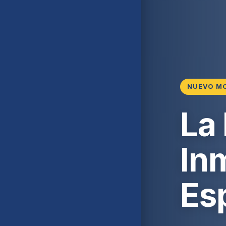
NUEVO M
La
Inm
Es