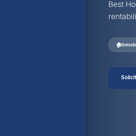
Best Ho
rentabil
🏠
Inmobi
Solic