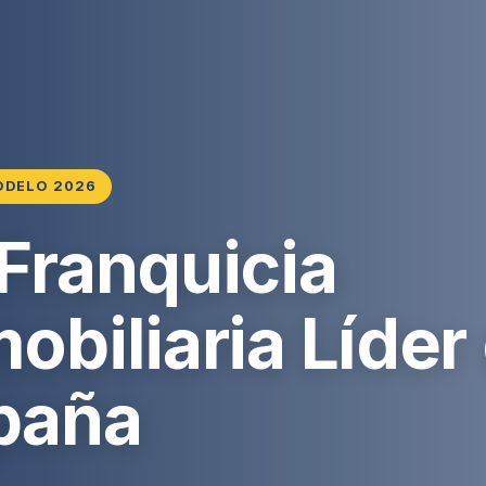
ODELO 2026
 Franquicia
obiliaria Líder
paña