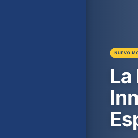
NUEVO M
La
Inm
Es