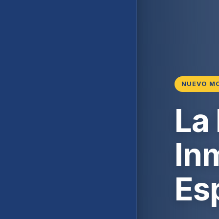
NUEVO M
La
Inm
Es