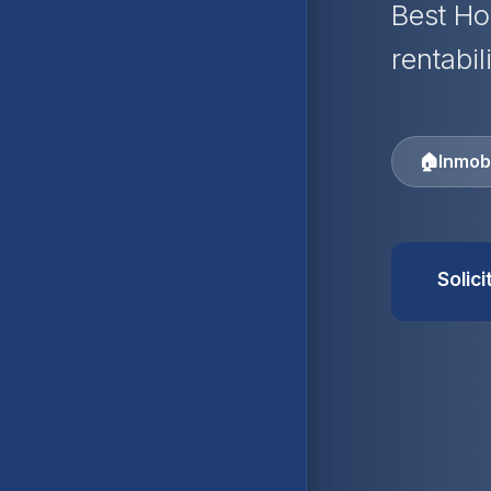
Best Ho
rentabil
🏠
Inmobi
Solic