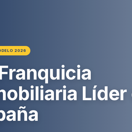
ODELO 2026
 Franquicia
obiliaria Líder
paña