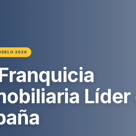
ODELO 2026
 Franquicia
obiliaria Líder
paña