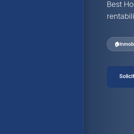
Best Ho
rentabil
🏠
Inmobi
Solic