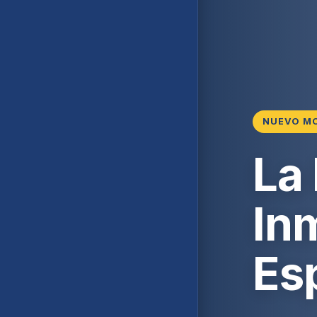
NUEVO M
La
Inm
Es