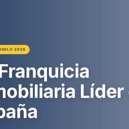
ODELO 2026
 Franquicia
obiliaria Líder
paña