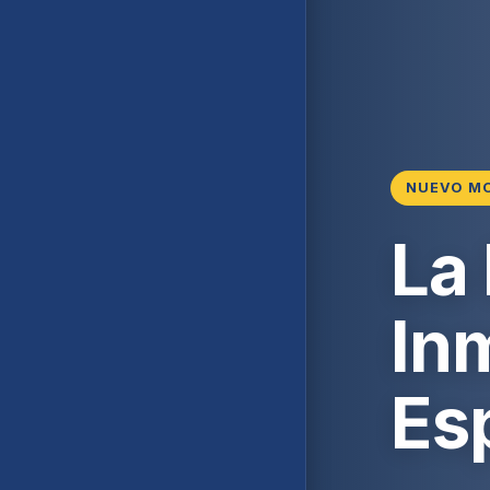
NUEVO M
La
Inm
Es