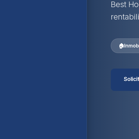
Best Ho
rentabil
🏠
Inmobi
Solic