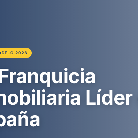
ODELO 2026
 Franquicia
obiliaria Líder
paña