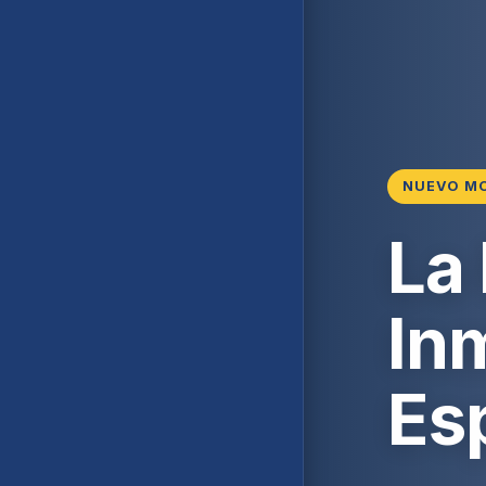
NUEVO M
La
Inm
Es