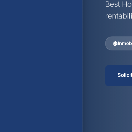
Best Ho
rentabil
🏠
Inmobi
Solic