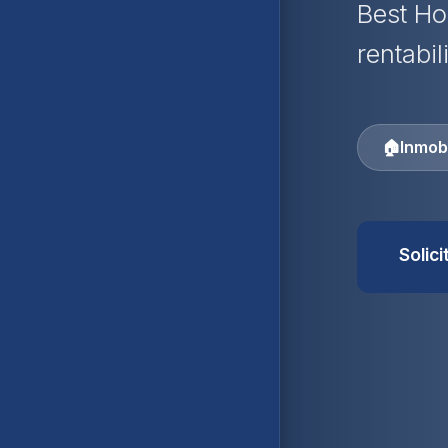
Best Ho
rentabil
🏠
Inmobi
Solic