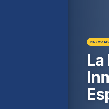
NUEVO M
La
Inm
Es