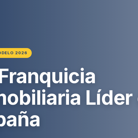
ODELO 2026
 Franquicia
obiliaria Líder
paña