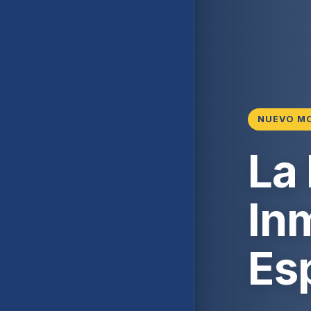
NUEVO M
La
Inm
Es