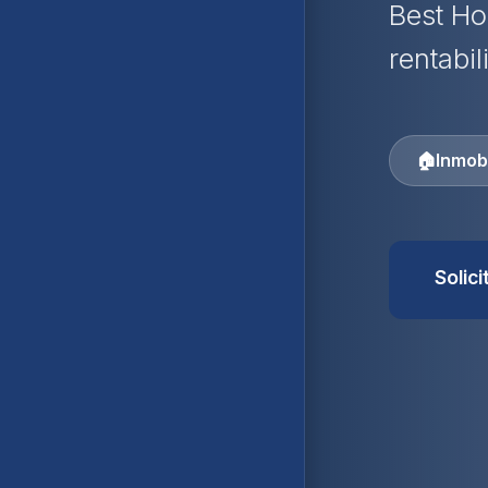
Best Ho
rentabil
🏠
Inmobi
Solic