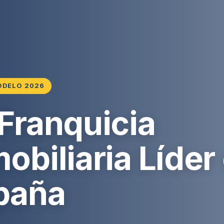
ODELO 2026
 Franquicia
obiliaria Líder
paña