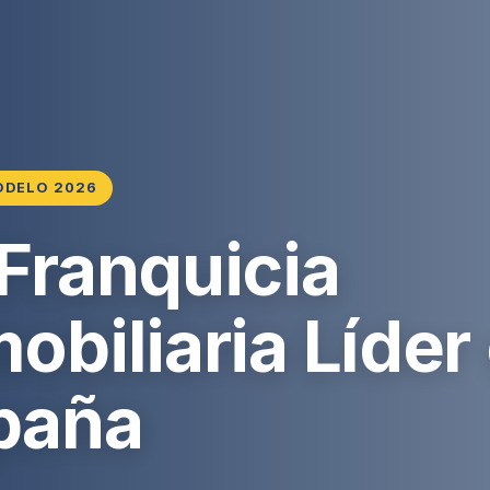
ODELO 2026
 Franquicia
obiliaria Líder
paña