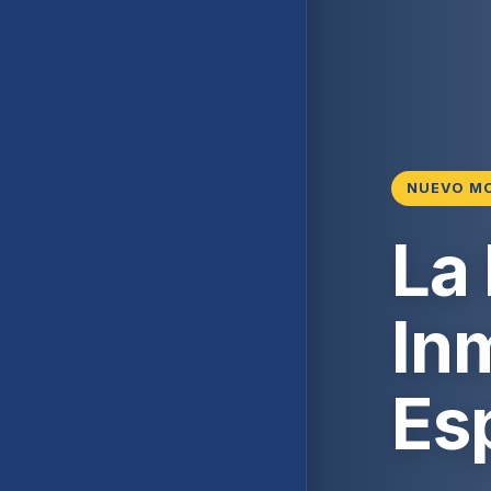
NUEVO M
La
Inm
Es