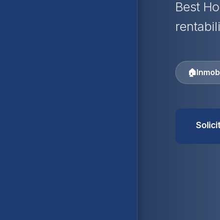
Best Ho
rentabil
🏠
Inmobi
Solic