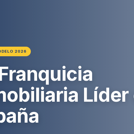
ODELO 2026
 Franquicia
obiliaria Líder
paña