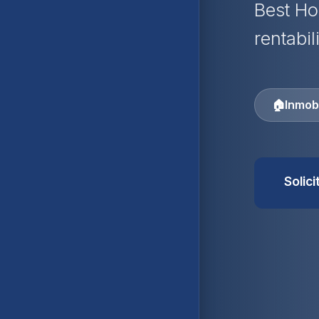
Best Ho
rentabil
🏠
Inmobi
Solic