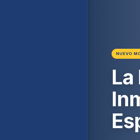
NUEVO M
La
Inm
Es