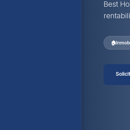
Best Ho
rentabil
🏠
Inmobi
Solic