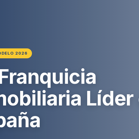
ODELO 2026
 Franquicia
obiliaria Líder
paña