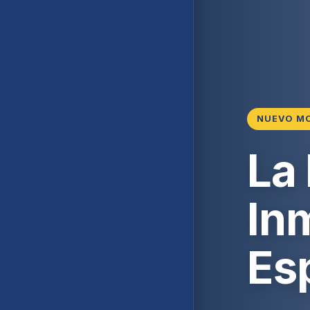
NUEVO M
La
Inm
Es