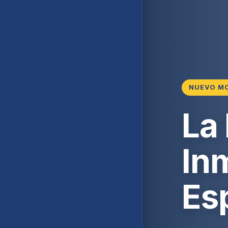
NUEVO M
La
Inm
Es