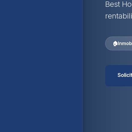
Best Ho
rentabil
🏠
Inmobi
Solic