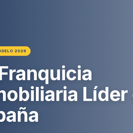
ODELO 2026
 Franquicia
obiliaria Líder
paña